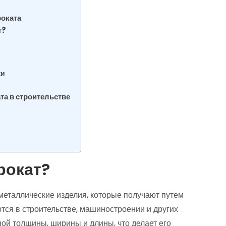
роката
т?
ки
та в строительстве
рокат?
металлические изделия, которые получают путем
ются в строительстве, машиностроении и других
ной толщины, ширины и длины, что делает его