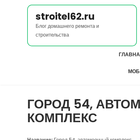
Перейти
к
stroitel62.ru
содержимому
Блог домашнего ремонта и
строительства
ГЛАВН
МОБ
ГОРОД 54, АВТ
КОМПЛЕКС
Название:
Город 54, автомоечный комплекс